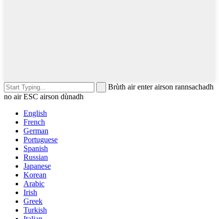
Brùth air enter airson rannsachadh
no air ESC airson dùnadh
English
French
German
Portuguese
Spanish
Russian
Japanese
Korean
Arabic
Irish
Greek
Turkish
Italian