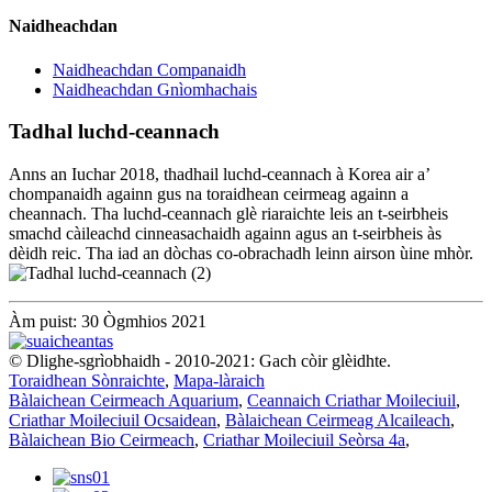
Naidheachdan
Naidheachdan Companaidh
Naidheachdan Gnìomhachais
Tadhal luchd-ceannach
Anns an Iuchar 2018, thadhail luchd-ceannach à Korea air a’
chompanaidh againn gus na toraidhean ceirmeag againn a
cheannach. Tha luchd-ceannach glè riaraichte leis an t-seirbheis
smachd càileachd cinneasachaidh againn agus an t-seirbheis às
dèidh reic. Tha iad an dòchas co-obrachadh leinn airson ùine mhòr.
Àm puist: 30 Ògmhios 2021
© Dlighe-sgrìobhaidh - 2010-2021: Gach còir glèidhte.
Toraidhean Sònraichte
,
Mapa-làraich
Bàlaichean Ceirmeach Aquarium
,
Ceannaich Criathar Moileciuil
,
Criathar Moileciuil Ocsaidean
,
Bàlaichean Ceirmeag Alcaileach
,
Bàlaichean Bio Ceirmeach
,
Criathar Moileciuil Seòrsa 4a
,