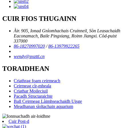
CUIR FIOS THUGAINN
Àir. 905, Ionad Gnìomhachais Cruinneil, Sòn Leasachaidh
Eaconamach, Baile Pingxiang, Roinn Jiangxi. Còd-puist
337000
86-18270997020
/
86-13979922265
wendy@pxzttl.cn
TORAIDHEAN
Criathrag foam ceirmeach
Ceirmeag cìr-mheala
Criathar Moileciuil
Pacadh Structaraichte
Ball Ceirmeag Làimhseachaidh Uisge
Meadhanan sìoltachain aquarium
Cuir Post-d