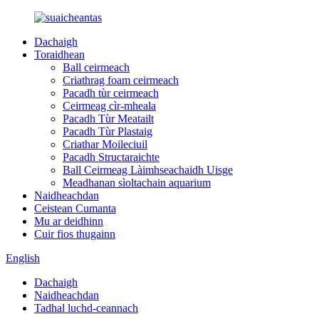
Dachaigh
Toraidhean
Ball ceirmeach
Criathrag foam ceirmeach
Pacadh tùr ceirmeach
Ceirmeag cìr-mheala
Pacadh Tùr Meatailt
Pacadh Tùr Plastaig
Criathar Moileciuil
Pacadh Structaraichte
Ball Ceirmeag Làimhseachaidh Uisge
Meadhanan sìoltachain aquarium
Naidheachdan
Ceistean Cumanta
Mu ar deidhinn
Cuir fios thugainn
English
Dachaigh
Naidheachdan
Tadhal luchd-ceannach